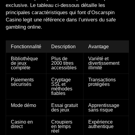
exclusive. Le tableau ci-dessous détaille les
principales caractéristiques qui font d’Oscarspin
Casino legit une référence dans l’univers du safe
gambling online.
Fonctionnalité
Description
Avantage
Bibliothèque
Plus de
Variété et
de jeux
2000 titres
divertissement
complète
accessibles
illimité
Paiements
Cryptage
Transactions
sécurisés
SSL et
protégées
méthodes
fiables
Mode démo
Essai gratuit
Apprentissage
des jeux
sans risque
Casino en
Croupiers
Expérience
direct
en temps
authentique
réel