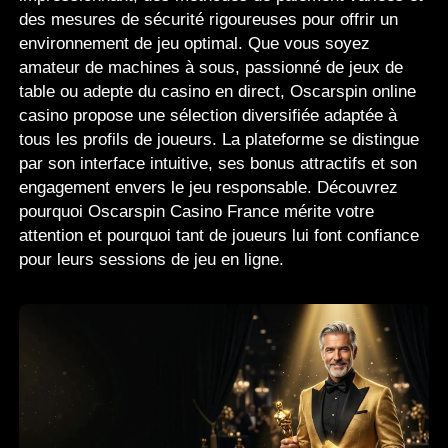
des mesures de sécurité rigoureuses pour offrir un
environnement de jeu optimal. Que vous soyez
amateur de machines à sous, passionné de jeux de
table ou adepte du casino en direct, Oscarspin online
casino propose une sélection diversifiée adaptée à
tous les profils de joueurs. La plateforme se distingue
par son interface intuitive, ses bonus attractifs et son
engagement envers le jeu responsable. Découvrez
pourquoi Oscarspin Casino France mérite votre
attention et pourquoi tant de joueurs lui font confiance
pour leurs sessions de jeu en ligne.