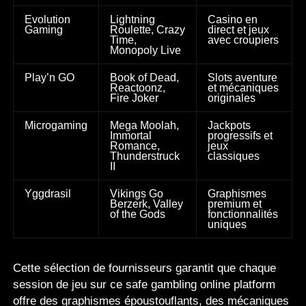
Evolution
Lightning
Casino en
Gaming
Roulette, Crazy
direct et jeux
Time,
avec croupiers
Monopoly Live
Play’n GO
Book of Dead,
Slots aventure
Reactoonz,
et mécaniques
Fire Joker
originales
Microgaming
Mega Moolah,
Jackpots
Immortal
progressifs et
Romance,
jeux
Thunderstruck
classiques
II
Yggdrasil
Vikings Go
Graphismes
Berzerk, Valley
premium et
of the Gods
fonctionnalités
uniques
Cette sélection de fournisseurs garantit que chaque
session de jeu sur ce safe gambling online platform
offre des graphismes époustouflants, des mécaniques