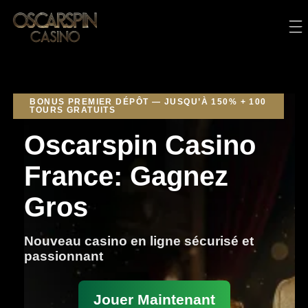
BONUS PREMIER DÉPÔT — JUSQU’À 150% + 100
TOURS GRATUITS
Oscarspin Casino
France: Gagnez
Gros
Nouveau casino en ligne sécurisé et
passionnant
Jouer Maintenant