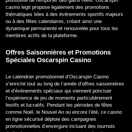
possibilité de remporter des gains réels. Oscarspin
casino legit propose également des promotions
thématiques liées à des événements sportifs majeurs
ou à des fêtes calendaires, créant ainsi une
dynamique permanente et renouvelée pour tous les
membres actifs de la plateforme.
Offres Saisonnières et Promotions
Spéciales Oscarspin Casino
Le calendrier promotionnel d’Oscarspin Casino
s’enrichit tout au long de l’année d’offres saisonnières
et d’événements spéciaux qui viennent ponctuer
l’expérience de jeu de moments particulièrement
festifs et lucratifs. Pendant les périodes de fêtes
comme Noël, le Nouvel An ou encore l’été, ce casino
en ligne sécurisé déploie des campagnes
promotionnelles d’envergure incluant des tournois