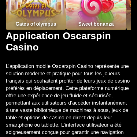
Play now
Play now
Gates of olympus
Sweet bonanza
Application Oscarspin
Casino
L’application mobile Oscarspin Casino représente une
solution moderne et pratique pour tous les joueurs
français qui souhaitent profiter de leurs jeux de casino
préférés en déplacement. Cette plateforme numérique
offre une expérience de jeu fluide et sécurisée,
permettant aux utilisateurs d’accéder instantanément
à une vaste bibliothèque de machines à sous, jeux de
table et options de casino en direct depuis leur
smartphone ou tablette. L’interface utilisateur a été
soigneusement conçue pour garantir une navigation