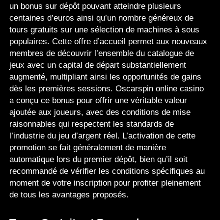
un bonus sur dépôt pouvant atteindre plusieurs
centaines d’euros ainsi qu’un nombre généreux de
tours gratuits sur une sélection de machines à sous
populaires. Cette offre d’accueil permet aux nouveaux
membres de découvrir l’ensemble du catalogue de
jeux avec un capital de départ substantiellement
augmenté, multipliant ainsi les opportunités de gains
dès les premières sessions. Oscarspin online casino
a conçu ce bonus pour offrir une véritable valeur
ajoutée aux joueurs, avec des conditions de mise
raisonnables qui respectent les standards de
l’industrie du jeu d’argent réel. L’activation de cette
promotion se fait généralement de manière
automatique lors du premier dépôt, bien qu’il soit
recommandé de vérifier les conditions spécifiques au
moment de votre inscription pour profiter pleinement
de tous les avantages proposés.