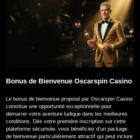
Bonus de Bienvenue Oscarspin Casino
Le bonus de bienvenue proposé par Oscarspin Casino
constitue une opportunité exceptionnelle pour
démarrer votre aventure ludique dans les meilleures
conditions. Dès votre première inscription sur cette
plateforme sécurisée, vous bénéficiez d’un package
de bienvenue particulièrement attractif qui peut inclure