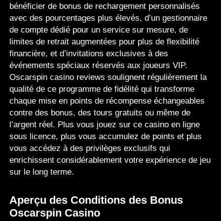
bénéficier de bonus de rechargement personnalisés
avec des pourcentages plus élevés, d’un gestionnaire
de compte dédié pour un service sur mesure, de
limites de retrait augmentées pour plus de flexibilité
financière, et d’invitations exclusives à des
événements spéciaux réservés aux joueurs VIP.
Oscarspin casino reviews soulignent régulièrement la
qualité de ce programme de fidélité qui transforme
chaque mise en points de récompense échangeables
contre des bonus, des tours gratuits ou même de
l’argent réel. Plus vous jouez sur ce casino en ligne
sous licence, plus vous accumulez de points et plus
vous accédez à des privilèges exclusifs qui
enrichissent considérablement votre expérience de jeu
sur le long terme.
Aperçu des Conditions des Bonus
Oscarspin Casino