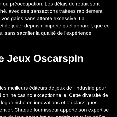
 ou préoccupation. Les délais de retrait sont
ché, avec des transactions traitées rapidement
e vos gains sans attente excessive. La
et de jouer depuis n’importe quel appareil, que ce
, sans sacrifier la qualité de l’expérience
e Jeux Oscarspin
s meilleurs éditeurs de jeux de l’industrie pour
 online casino exceptionnelle. Cette diversité de
talogue riche en innovations et en classiques
ntier. Chaque fournisseur apporte son expertise