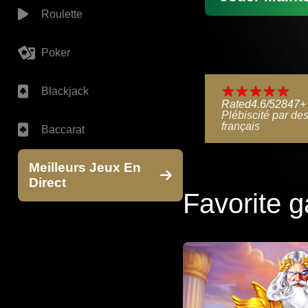
Roulette
Poker
Blackjack
Rated
4.6
/
5
2847
+
Plébiscité par des
français
Baccarat
Meilleurs Jeux En
Direct
Favorite 