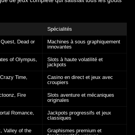
que de jeux complète qui satisfait tous les goûts
Spécialités
 Quest, Dead or
Machines à sous graphiquement
innovantes
tes of Olympus,
Slots à haute volatilité et
jackpots
, Crazy Time,
Casino en direct et jeux avec
croupiers
toonz, Fire
Slots aventure et mécaniques
originales
ortal Romance,
Jackpots progressifs et jeux
classiques
 Valley of the
Graphismes premium et