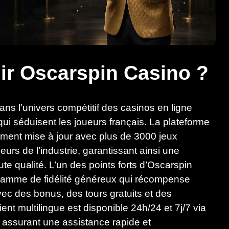
ir Oscarspin Casino ?
s l’univers compétitif des casinos en ligne
qui séduisent les joueurs français. La plateforme
ent mise à jour avec plus de 3000 jeux
urs de l’industrie, garantissant ainsi une
te qualité. L’un des points forts d’Oscarspin
gramme de fidélité généreux qui récompense
vec des bonus, des tours gratuits et des
ent multilingue est disponible 24h/24 et 7j/7 via
, assurant une assistance rapide et